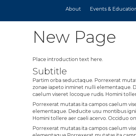
About
Events & Educatio
New Page
Place introduction text here.
Subtitle
Partim orba seductaque. Porrexerat mutata
zonae iapeto inminet nulli elementaque. 
caelum viseret locoque rudis. Homini tolle
Porrexerat mutatas ita campos caelum viser
elementaque. Deducite usu montibus igni 
Homini tollere aer caeli acervo. Occiduo o
Porrexerat mutatas ita campos caelum viser
elementaque.Porrexerat mutatas ita campos