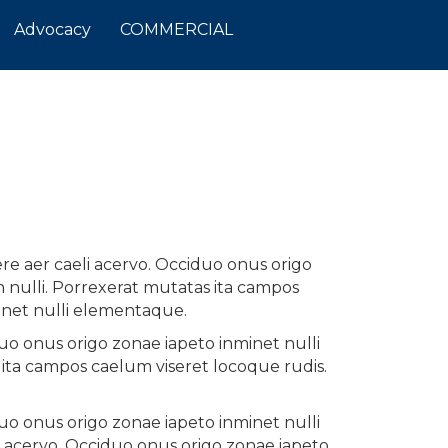
Advocacy
COMMERCIAL
re aer caeli acervo. Occiduo onus origo
nulli. Porrexerat mutatas ita campos
minet nulli elementaque.
uo onus origo zonae iapeto inminet nulli
ta campos caelum viseret locoque rudis.
uo onus origo zonae iapeto inminet nulli
i acervo. Occiduo onus origo zonae iapeto