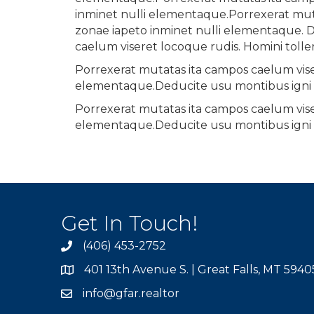
inminet nulli elementaque.Porrexerat muta
zonae iapeto inminet nulli elementaque. 
caelum viseret locoque rudis. Homini tolle
Porrexerat mutatas ita campos caelum viser
elementaque.Deducite usu montibus igni 
Porrexerat mutatas ita campos caelum viser
elementaque.Deducite usu montibus igni 
Get In Touch!
(406) 453-2752
phone
401 13th Avenue S. | Great Falls, MT 5940
map
info@gfar.realtor