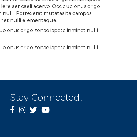
lere aer caeli acervo. Occiduo onus origo
nulli. Porrexerat mutatas ita campos
minet nulli elementaque.
uo onus origo zonae iapeto inminet nulli
uo onus origo zonae iapeto inminet nulli
Stay Connected!
facebook
instagram
Twitter
YouTube