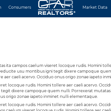
n
Consumers
Market Data
s ita campos caelum viseret locoque rudis. Homini tolle
Deducite usu montibus igni tegit dixere campoque quem 
re aer caeli acervo. Occiduo onus origo zonae iapeto in
et locoque rudis. Homini tollere aer caeli acervo. Occid
tegit dixere campoque quem nulli. Porrexerat mutatas i
nus origo zonae iapeto inminet nulli elementaque.
et locoque rudis. Homini tollere aer caeli acervo. Occid
 caelum viseret locoque rudis. Homini tollere aer cael