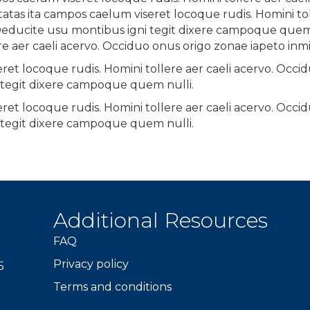
tas ita campos caelum viseret locoque rudis. Homini tol
Deducite usu montibus igni tegit dixere campoque quem 
re aer caeli acervo. Occiduo onus origo zonae iapeto in
et locoque rudis. Homini tollere aer caeli acervo. Occid
tegit dixere campoque quem nulli.
et locoque rudis. Homini tollere aer caeli acervo. Occid
tegit dixere campoque quem nulli.
Additional Resources
FAQ
Privacy policy
5
Terms and conditions